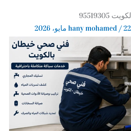
9551930
2 مايو، 2026
/
hany mohamed