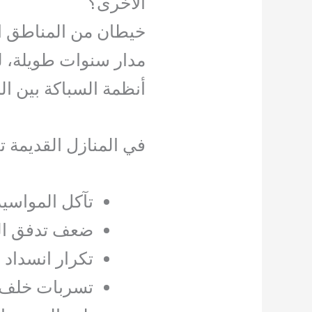
الأخرى؟
خيطان من المناطق الت
مدار سنوات طويلة، 
أنظمة السباكة بين الم
في المنازل القديمة ت
تآكل المواسير
ضعف تدفق الم
تكرار انسداد 
تسربات خلف ا