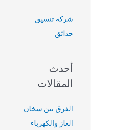
ب
شركة تنسيق
ح
حدائق
ث
ع
ن
أحدث
:
المقالات
الفرق بين سخان
الغاز والكهرباء