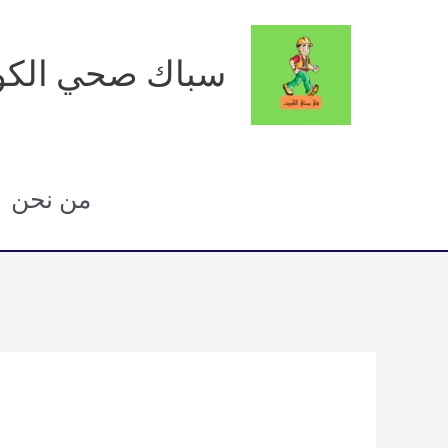
خطي
لى
سباك صحي الكو
لمحتوى
من نحن