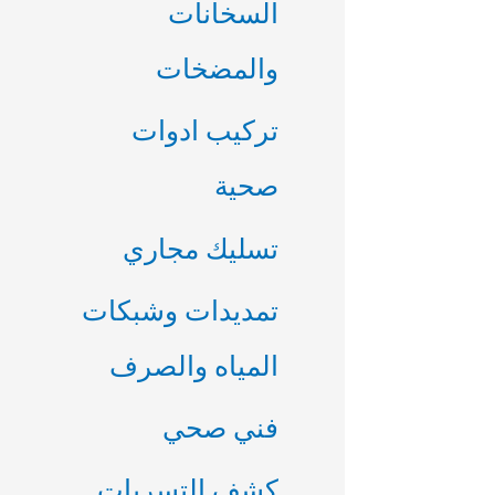
السخانات
والمضخات
تركيب ادوات
صحية
تسليك مجاري
تمديدات وشبكات
المياه والصرف
فني صحي
كشف التسربات