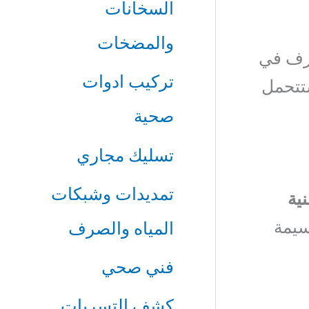
السخانات
والمضخات
صرف في
تركيب ادوات
ستتحمل
صحية
تسليك مجاري
تمديدات وشبكات
ية
سيمة
المياه والصرف
فني صحي
كشف التسربات