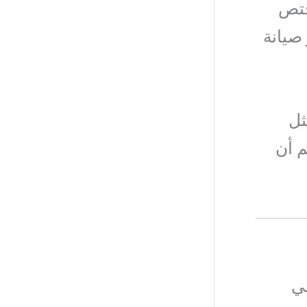
ختص
صيانة
ثل
م أن
ني