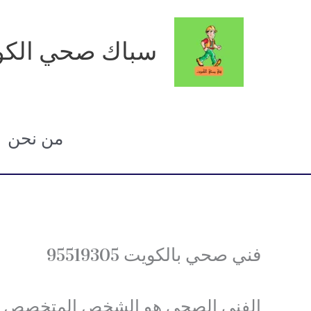
خطي
لى
سباك صحي الكو
لمحتوى
من نحن
فني صحي بالكويت 95519305
الفني الصحي هو الشخص المتخصص في 