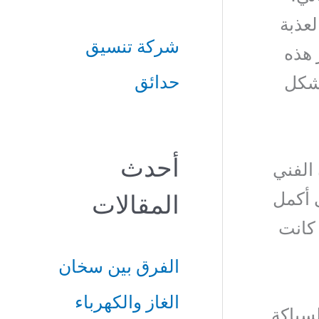
ب
لعذبة
شركة تنسيق
 هذه
ح
حدائق
بشكل
ث
ع
ن
أحدث
الفني
:
 أكمل
المقالات
 كانت
الفرق بين سخان
الغاز والكهرباء
لسباكة