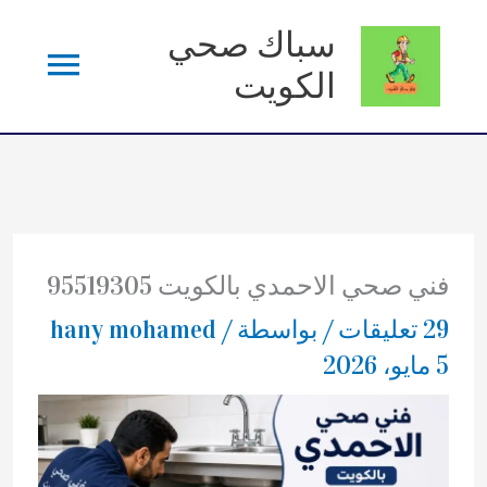
خطي
سباك صحي
القائم
لى
الكويت
لمحتوى
الرئي
فني صحي الاحمدي بالكويت 95519305
29 تعليقات
/ بواسطة
/
hany mohamed
5 مايو، 2026