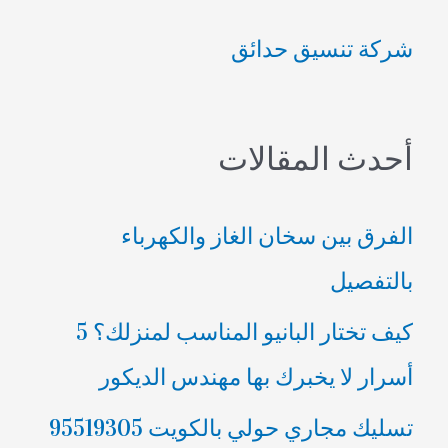
ب
شركة تنسيق حدائق
ح
ث
ع
أحدث المقالات
ن
:
الفرق بين سخان الغاز والكهرباء
بالتفصيل
كيف تختار البانيو المناسب لمنزلك؟ 5
أسرار لا يخبرك بها مهندس الديكور
تسليك مجاري حولي بالكويت 95519305