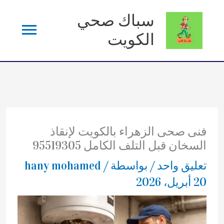
خطي
سباك صحي
القائم
لى
الكويت
لمحتوى
الرئي
فنى صحى الزهراء بالكويت لإنقاذ
السخان قبل التلف الكامل 95519305
تعليق واحد
/ بواسطة
/
hany mohamed
20 أبريل، 2026