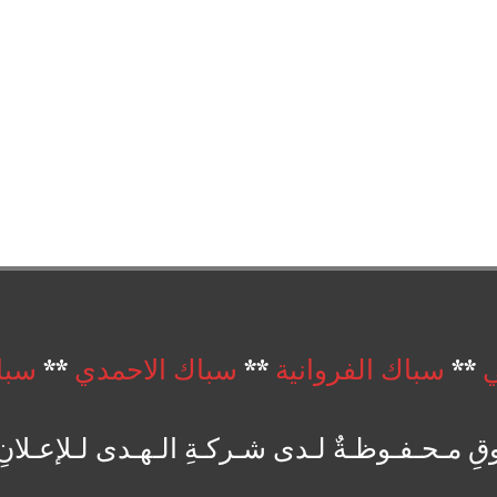
ي
**
سباك الفروانية
**
سباك الاحمدي
**
سبا
 مـحـفـوظـةٌ لـدى شـركـةِ الـهـدى لـلإعـلانِ 1018876572