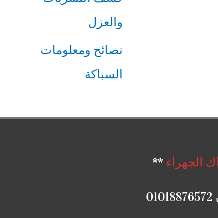
والعزل
نصائح ومعلومات
السباكة
ك الجهراء
**
0