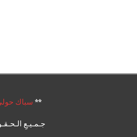
**
سباك حول
جـمـيـعِ الـحـقـوقِ