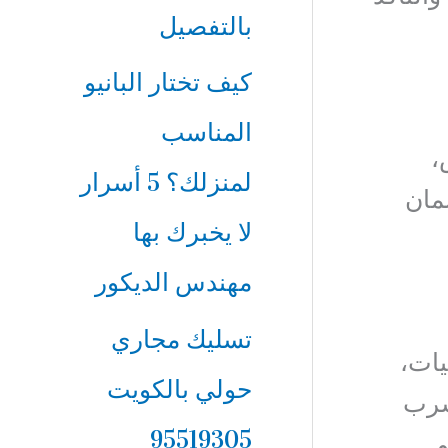
بالتفصيل
كيف تختار البانيو
المناسب
،
لمنزلك؟ 5 أسرار
ضمان
لا يخبرك بها
مهندس الديكور
تسليك مجاري
يات،
حولي بالكويت
سرب
95519305
و