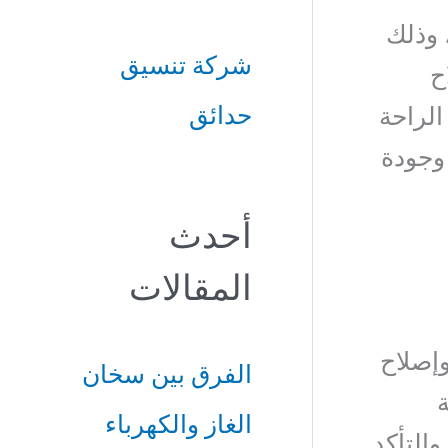
ب
 وذلك
شركة تنسيق
ح
ح
حدائق
لراحة
ث
 وجودة
ع
ن
أحدث
:
المقالات
وإصلاح
الفرق بين سخان
ة
الغاز والكهرباء
التأكد