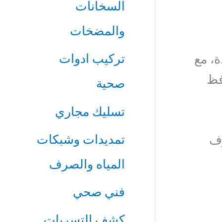
السخانات
والمضخات
تركيب ادوات
ة، مع
فظ
صحية
تسليك مجاري
تمديدات وشبكات
وف
المياه والصرف
فني صحي
كشف التسربات