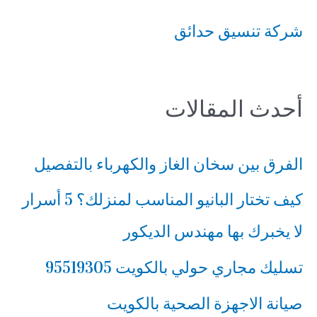
ب
شركة تنسيق حدائق
ح
ث
ع
أحدث المقالات
ن
:
الفرق بين سخان الغاز والكهرباء بالتفصيل
كيف تختار البانيو المناسب لمنزلك؟ 5 أسرار
لا يخبرك بها مهندس الديكور
تسليك مجاري حولي بالكويت 95519305
صيانة الاجهزة الصحية بالكويت